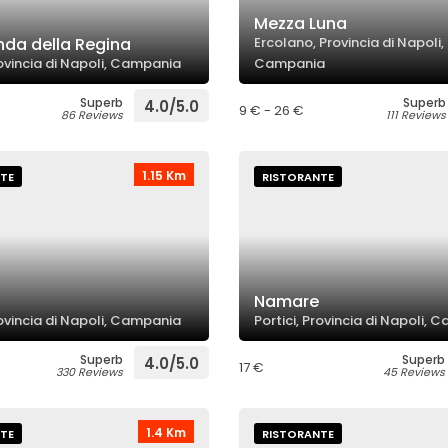
Mezza Luna
nda della Regina
Ercolano, Provincia di Napoli,
rovincia di Napoli, Campania
Campania
Superb
Superb
4.0/5.0
9 € - 26 €
86 Reviews
111 Reviews
1.15 Km
TE
RISTORANTE
Namare
rovincia di Napoli, Campania
Portici, Provincia di Napoli,
Superb
Superb
4.0/5.0
17 €
330 Reviews
45 Reviews
1.4 Km
TE
RISTORANTE