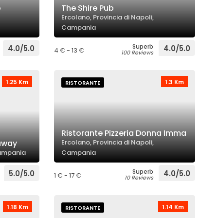
o
The Shire Pub
Ercolano, Provincia di Napoli,
Campania
Superb
4.0/5.0
4.0/5.0
4 € - 13 €
100 Reviews
1.25 Km
1.3 Km
RISTORANTE
Ristorante Pizzeria Donna Imma
away
Ercolano, Provincia di Napoli,
 Campania
Campania
Superb
5.0/5.0
4.0/5.0
1 € - 17 €
10 Reviews
1.18 Km
1.14 Km
RISTORANTE