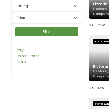
Pizzeria
Rating
Ercolano, 
Campani
Price
9 € - 26 €
Filter
RISTORAN
Italy
United States
Spain
Ristoran
Ercolano, 
Campani
2 € - 10 €
RISTORAN