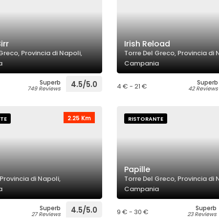
irr
Irish Reload
Greco, Provincia di Napoli,
Torre Del Greco, Provincia di 
a
Campania
Superb
Superb
4.5/5.0
4 € - 21 €
749 Reviews
42 Reviews
2.25 Km
TE
RISTORANTE
Papille
Provincia di Napoli,
Torre Del Greco, Provincia di 
a
Campania
Superb
Superb
4.5/5.0
9 € - 30 €
27 Reviews
23 Reviews