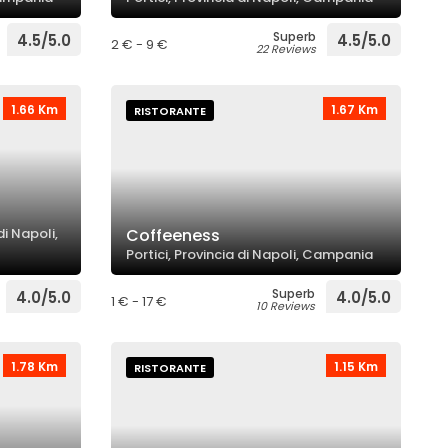
Superb
4.5/5.0
4.5/5.0
2 € - 9 €
22 Reviews
1.66 Km
1.67 Km
RISTORANTE
i Napoli,
Coffeeness
Portici, Provincia di Napoli, Campania
Superb
4.0/5.0
4.0/5.0
1 € - 17 €
10 Reviews
1.78 Km
1.15 Km
RISTORANTE