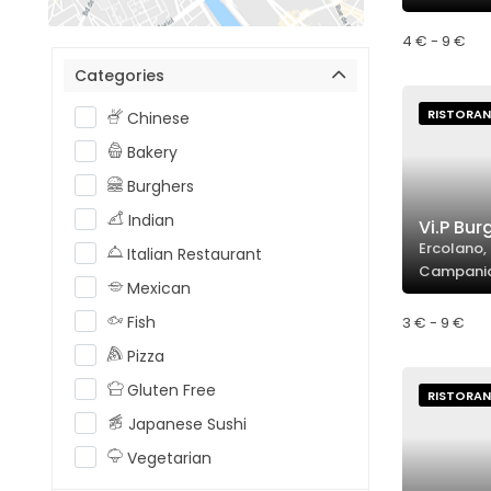
4 € - 9 €
Categories
RISTORAN
Chinese
Bakery
Burghers
Indian
Vi.P Bur
Ercolano, 
Italian Restaurant
Campani
Mexican
Fish
3 € - 9 €
Pizza
Gluten Free
RISTORAN
Japanese Sushi
Vegetarian