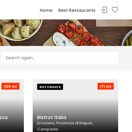
Home
Best Restaurants
335 mt
171 mt
RISTORANTE
ezza
Bistrot Italia
Ercolano, Provincia di Napoli,
Campania