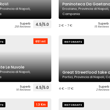
 RoVi
Paninoteca Da Gaetan
Provincia di Napoli,
Ercolano, Provincia di Napoli,
a
Campania
Superb
Superb
4.5/5.0
2 € - 7 €
218 Reviews
15 Reviews
651 mt
TE
RISTORANTE
te Le Nuvole
Provincia di Napoli,
Great Streetfood take 
a
Portici, Provincia di Napoli,
Superb
Superb
4.5/5.0
4 € - 17 €
16 Reviews
2 Reviews
1.3 Km
TE
RISTORANTE