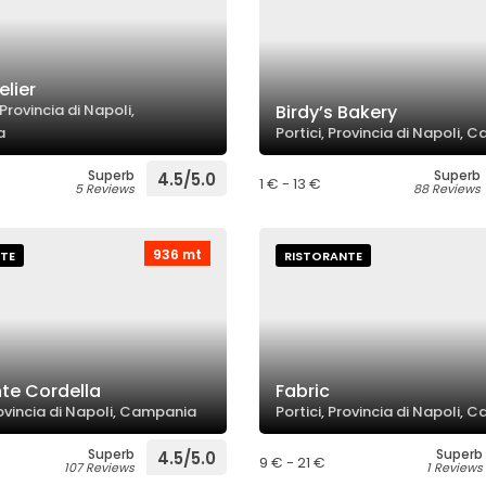
lier
Provincia di Napoli,
Birdy’s Bakery
a
Portici, Provincia di Napoli,
Superb
Superb
4.5/5.0
1 € - 13 €
5 Reviews
88 Reviews
936 mt
TE
RISTORANTE
nte Cordella
Fabric
rovincia di Napoli, Campania
Portici, Provincia di Napoli,
Superb
Superb
4.5/5.0
9 € - 21 €
107 Reviews
1 Reviews