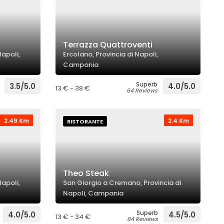
Terrazza Quattroventi
Napoli,
Ercolano, Provincia di Napoli,
Campania
Superb
3.5/5.0
4.0/5.0
13 € - 38 €
64 Reviews
2.49 Km
2.4 Km
RISTORANTE
Theo Steak
Napoli,
San Giorgio a Cremano, Provincia di
Napoli, Campania
Superb
4.0/5.0
4.5/5.0
13 € - 34 €
84 Reviews