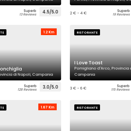
Superb
Superb
4.5/5.0
2 € - 4 €
13 Reviews
19 Reviews
1.2 Km
TE
RISTORANTE
I Love Toast
Conchiglia
Pomigliano d'Arco, Provincia d
rovincia di Napoli, Campania
Campania
Superb
Superb
3.0/5.0
3 € - 6 €
128 Reviews
115 Reviews
1.67 Km
TE
RISTORANTE