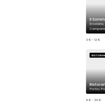
Il Somme
Ercolano, 
Campani
3 € - 12 €
RISTORAN
Ristora
Portici, P
9 € - 30 €