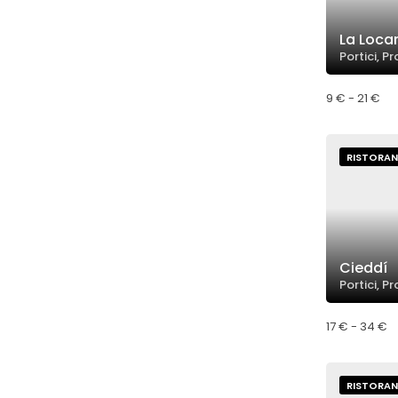
La Loca
Portici, P
9 € - 21 €
RISTORAN
Cieddí
Portici, P
17 € - 34 €
RISTORAN