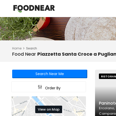
Home
Search
Food Near
Piazzetta Santa Croce a Puglia
Search Near Me
RISTORAN
Order By
Paninot
Ercolano, 
View on Map
Campani