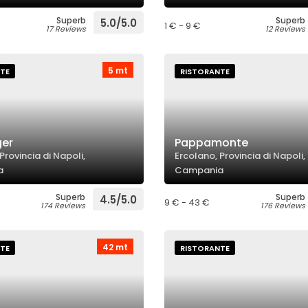
Superb
Superb
5.0/5.0
1 € - 9 €
17 Reviews
12 Reviews
5 mt
TE
RISTORANTE
ger
Pappamonte
Provincia di Napoli,
Ercolano, Provincia di Napoli,
a
Campania
Superb
Superb
4.5/5.0
9 € - 43 €
174 Reviews
176 Reviews
42 mt
TE
RISTORANTE