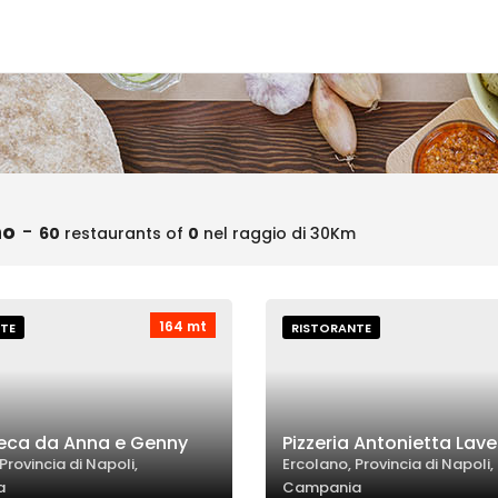
no
-
60
restaurants of
0
nel raggio di 30Km
164 mt
TE
RISTORANTE
eca da Anna e Genny
Pizzeria Antonietta Lav
Provincia di Napoli,
Ercolano, Provincia di Napoli,
a
Campania