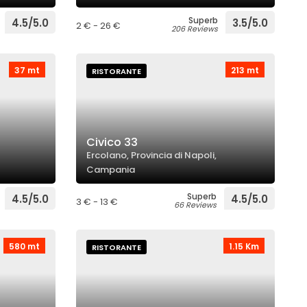
Superb
4.5/5.0
3.5/5.0
2 € - 26 €
206 Reviews
37 mt
213 mt
RISTORANTE
Civico 33
Ercolano, Provincia di Napoli,
Campania
Superb
4.5/5.0
4.5/5.0
3 € - 13 €
66 Reviews
580 mt
1.15 Km
RISTORANTE