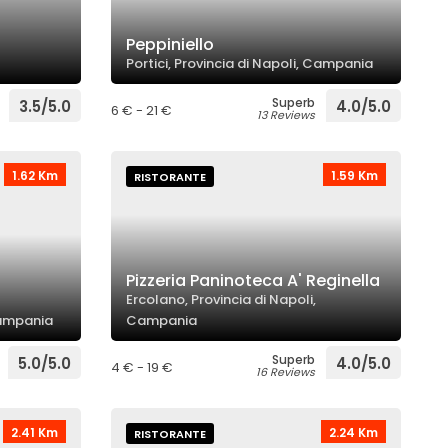
Peppiniello
Portici, Provincia di Napoli, Campania
Superb
3.5/5.0
4.0/5.0
6 € - 21 €
13 Reviews
1.62 Km
1.59 Km
RISTORANTE
Pizzeria Paninoteca A' Reginella
Ercolano, Provincia di Napoli,
 Campania
Campania
Superb
5.0/5.0
4.0/5.0
4 € - 19 €
16 Reviews
2.41 Km
2.24 Km
RISTORANTE