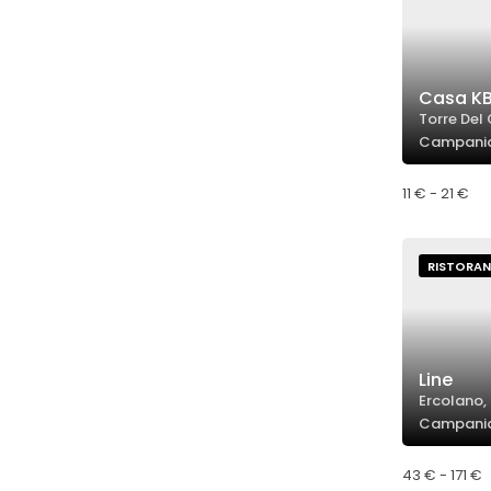
Casa KB
Torre Del 
Campani
11 € - 21 €
RISTORAN
Line
Ercolano, 
Campani
43 € - 171 €