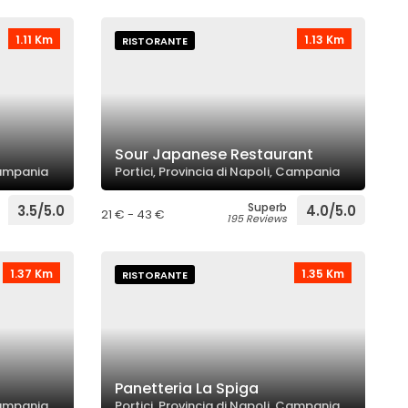
1.11 Km
1.13 Km
RISTORANTE
Sour Japanese Restaurant
 Campania
Portici, Provincia di Napoli, Campania
Superb
3.5/5.0
4.0/5.0
21 € - 43 €
195 Reviews
1.37 Km
1.35 Km
RISTORANTE
Panetteria La Spiga
 Campania
Portici, Provincia di Napoli, Campania