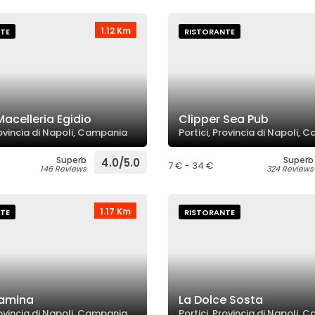
1.12 Km
TE
RISTORANTE
acelleria Egidio
Clipper Sea Pub
rovincia di Napoli, Campania
Portici, Provincia di Napoli,
Superb
Superb
4.0/5.0
7 € - 34 €
146 Reviews
324 Reviews
1.17 Km
TE
RISTORANTE
tamina
La Dolce Sosta
rovincia di Napoli, Campania
Portici, Provincia di Napoli,