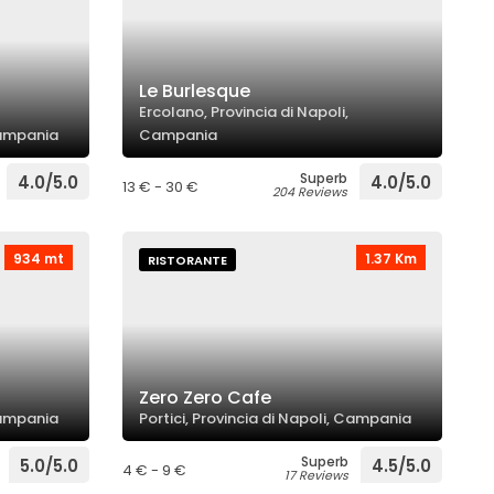
Le Burlesque
Ercolano, Provincia di Napoli,
 Campania
Campania
Superb
4.0/5.0
4.0/5.0
13 € - 30 €
204 Reviews
934 mt
1.37 Km
RISTORANTE
Zero Zero Cafe
 Campania
Portici, Provincia di Napoli, Campania
Superb
5.0/5.0
4.5/5.0
4 € - 9 €
17 Reviews