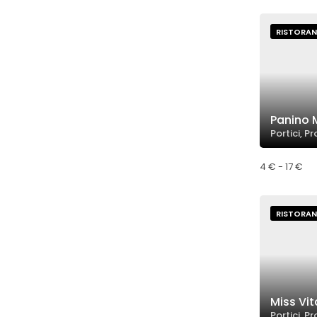
RISTORAN
Panino M
Portici, P
4 € - 17 €
RISTORAN
Miss Vi
Portici, P