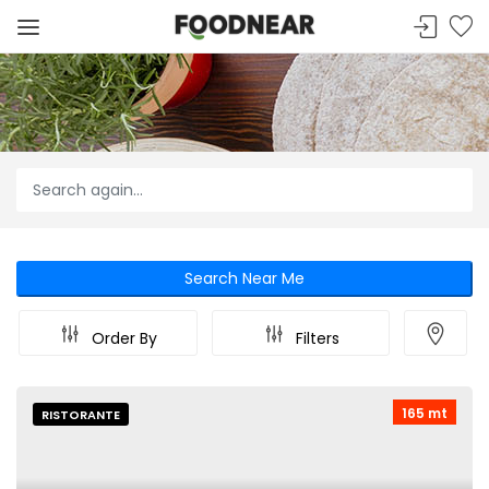
Search Near Me
Order By
Filters
165 mt
RISTORANTE