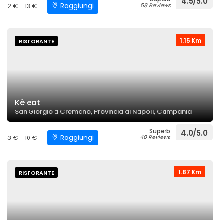
4.5/5.0
Raggiungi
2 € - 13 €
58 Reviews
1.15 Km
RISTORANTE
Kè eat
San Giorgio a Cremano, Provincia di Napoli, Campania
Superb
4.0/5.0
Raggiungi
3 € - 10 €
40 Reviews
1.87 Km
RISTORANTE