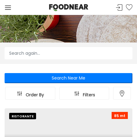
Search Near Me
Order By
Filters
85 mt
RISTORANTE