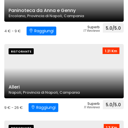
Paninoteca da Anna e Genny
Ercolano, Provincia di Napoli, Campania
Superb
5.0/5.0
Raggiungi
4 € - 9 €
17 Reviews
1.21 Km
RISTORANTE
Alleri
Napoli, Provincia di Napoli, Campania
Superb
5.0/5.0
Raggiungi
9 € - 26 €
11 Reviews
1.3 Km